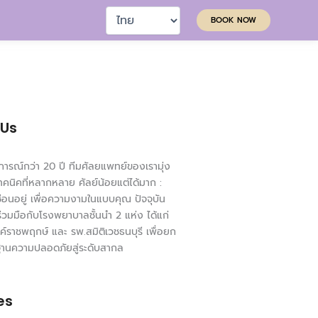
Choose
BOOK NOW
a
language
 Us
ารณ์กว่า 20 ปี ทีมศัลยแพทย์ของเรามุ่ง
ทคนิคที่หลากหลาย ศัลย์น้อยแต่ได้มาก :
่ซ่อนอยู่ เพื่อความงามในแบบคุณ ปัจจุบัน
ร่วมมือกับโรงพยาบาลชั้นนำ 2 แห่ง ได้แก่
ค์ราชพฤกษ์ และ รพ.สมิติเวชธนบุรี เพื่อยก
ฐานความปลอดภัยสู่ระดับสากล
es