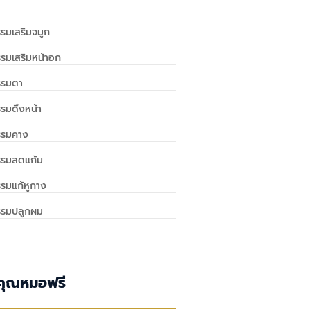
รมเสริมจมูก
รมเสริมหน้าอก
รรมตา
รมดึงหน้า
รรมคาง
รรมลดแก้ม
รมแก้หูกาง
รรมปลูกผม
คุณหมอฟรี