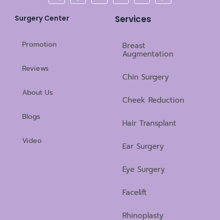
h
a
i
o
n
i
o
c
n
u
s
k
n
e
e
t
t
t
Surgery Center
Services
e
b
u
a
o
-
o
b
g
k
a
o
e
r
Promotion
Breast
l
k
a
Augmentation
t
-
m
Reviews
f
Chin Surgery
About Us
Cheek Reduction
Blogs
Hair Transplant
Video
Ear Surgery
Eye Surgery
Facelift
Rhinoplasty